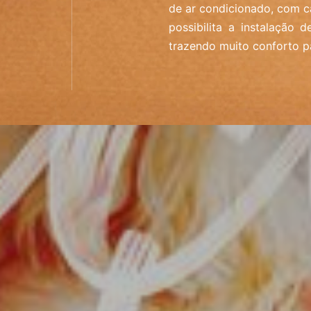
de ar condicionado, com c
possibilita a instalação 
trazendo muito conforto pa