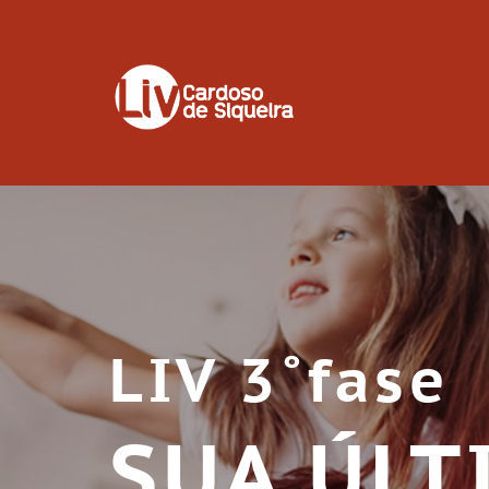
LIV 3˚fase
SUA ÚLT