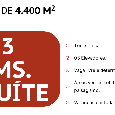
2
 DE
4.400 M
 3
Torre Única.
MS.
03 Elevadores.
Vaga livre e deter
UÍTE
Áreas verdes sob t
paisagismo.
Varandas em todas 