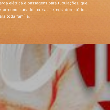
arga elétrica e passagens para tubulações, que
de ar-condicionado na sala e nos dormitórios,
ra toda família.