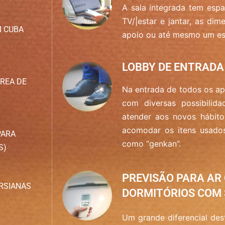
A sala integrada tem espa
TV/|estar e jantar, as d
M CUBA
apoio ou até mesmo um es
LOBBY DE ENTRADA
REA DE
Na entrada de todos os a
com diversas possibilida
atender aos novos hábito
acomodar os itens usados
PARA
como “genkan”.
S)
PREVISÃO PARA AR
RSIANAS
DORMITÓRIOS COM 
Um grande diferencial des