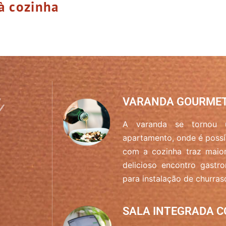
à cozinha
VARANDA GOURMET
A varanda se tornou
apartamento, onde é possív
com a cozinha traz maio
delicioso encontro gastr
para instalação de churras
SALA INTEGRADA C